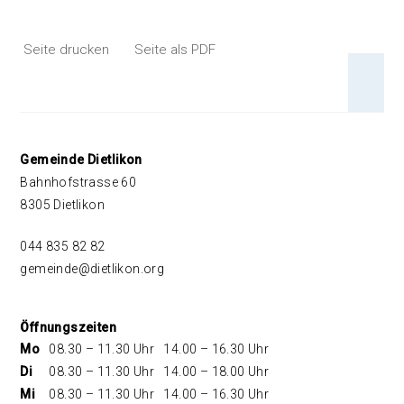
Seite drucken
Seite als PDF
An 
Footer
Gemeinde Dietlikon
Bahnhofstrasse 60
8305 Dietlikon
044 835 82 82
gemeinde@dietlikon.org
Öffnungszeiten
Mo
08.30 – 11.30 Uhr
14.00 – 16.30 Uhr
Di
08.30 – 11.30 Uhr
14.00 – 18.00 Uhr
Mi
08.30 – 11.30 Uhr
14.00 – 16.30 Uhr