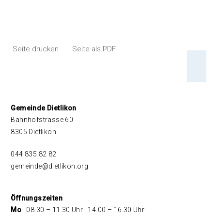
Seite drucken
Seite als PDF
An 
Footer
Gemeinde Dietlikon
Bahnhofstrasse 60
8305 Dietlikon
044 835 82 82
gemeinde@dietlikon.org
Öffnungszeiten
Mo
08.30 – 11.30 Uhr
14.00 – 16.30 Uhr