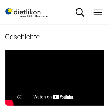
Navigieren in Dietlikon
Schnellnavigation
Hauptn
Geschichte