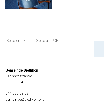
Seite drucken
Seite als PDF
An 
Footer
Gemeinde Dietlikon
Bahnhofstrasse 60
8305 Dietlikon
044 835 82 82
gemeinde@dietlikon.org