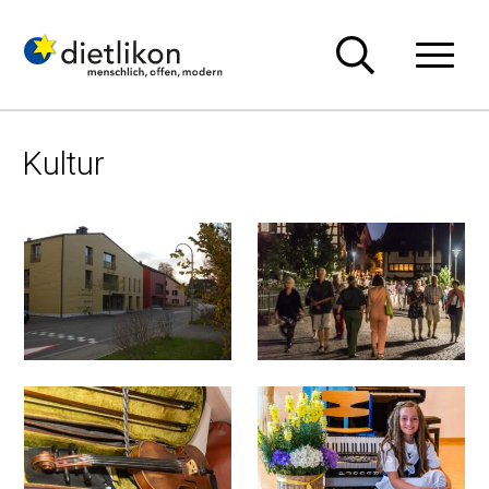
Navigieren in Dietlikon
Schnellnavigation
Hauptn
Kultur