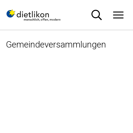
Navigieren in Dietlikon
Schnellnavigation
Hauptn
Gemeindeversammlungen