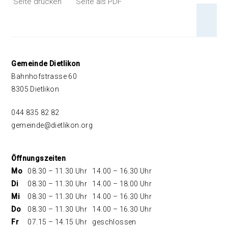
Seite drucken
Seite als PDF
An 
Footer
Gemeinde Dietlikon
Bahnhofstrasse 60
8305 Dietlikon
044 835 82 82
gemeinde@dietlikon.org
Öffnungszeiten
Mo
08.30 – 11.30 Uhr
14.00 – 16.30 Uhr
Di
08.30 – 11.30 Uhr
14.00 – 18.00 Uhr
Mi
08.30 – 11.30 Uhr
14.00 – 16.30 Uhr
Do
08.30 – 11.30 Uhr
14.00 – 16.30 Uhr
Fr
07.15 – 14.15 Uhr
geschlossen