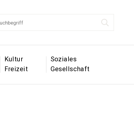
begriff
Suche starten
tion
&
&
Kultur
Soziales
Freizeit
Gesellschaft