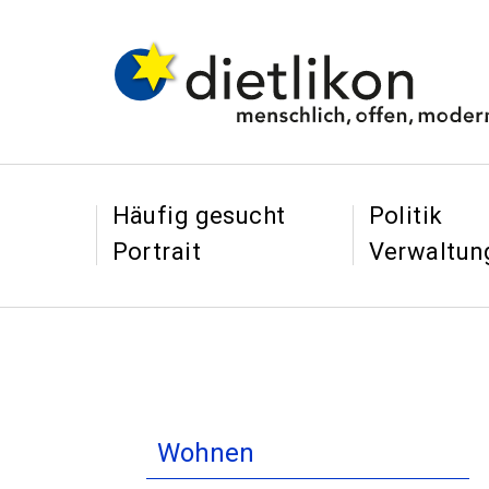
Navigieren in Dietl
Schnellnavigation
&
&
Häufig gesucht
Politik
Portrait
Verwaltun
Inhaltsnavigation
Wohnen