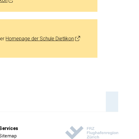
ikon
der
Homepage der Schule Dietlikon
An den 
Services
Sitemap