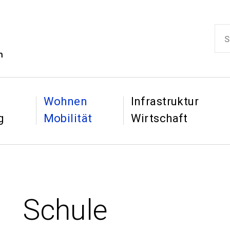
ikon
Such
Hauptnaviga
&
&
Wohnen
Infrastruktur
g
Mobilität
Wirtschaft
Schule
: