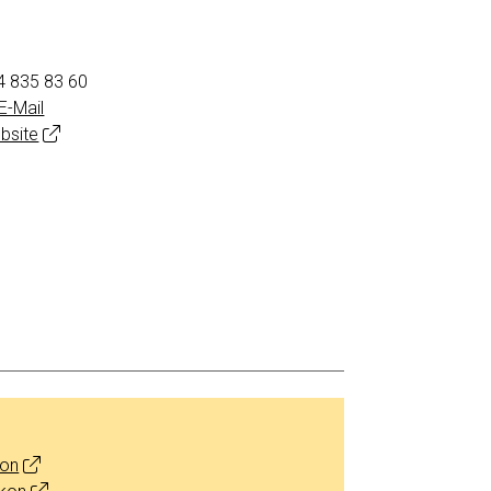
4 835 83 60
E-Mail
bsite
kon