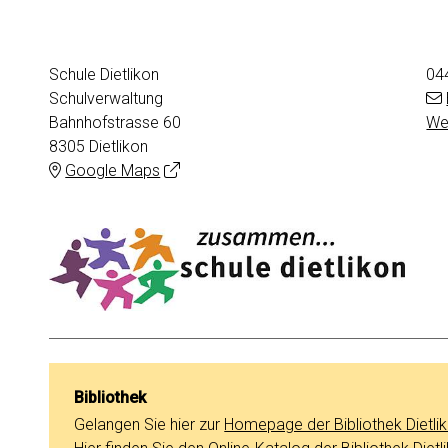
Adresse
Schule Dietlikon
04
Schulverwaltung
Bahnhofstrasse 60
We
8305 Dietlikon
Google Maps
Bibliothek
Gelangen Sie hier zur
Homepage der Bibliothek Dietli