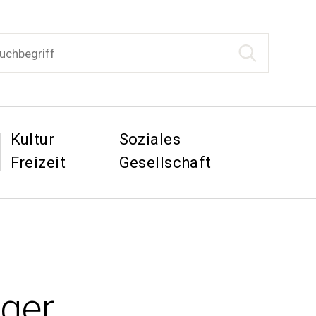
begriff
Suche starten
tion
&
&
Kultur
Soziales
Freizeit
Gesellschaft
iger