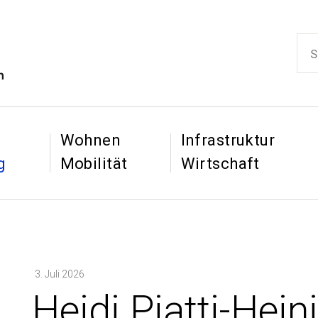
ikon
Such
Hauptnaviga
&
&
Wohnen
Infrastruktur
g
Mobilität
Wirtschaft
3. Juli 2026
:
Heidi Piatti-Hein