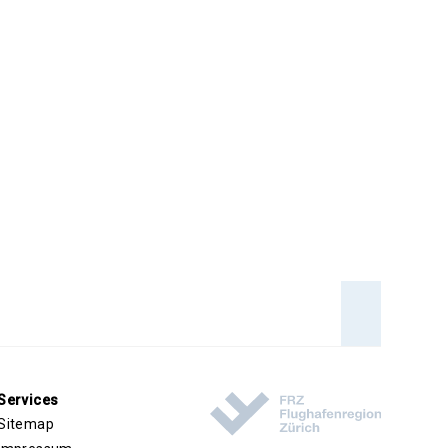
An den 
Services
Sitemap