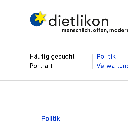
Navigieren in Dietl
Schnellnavigation
&
&
Häufig gesucht
Politik
Portrait
Verwaltun
Inhaltsnavigation
Politik