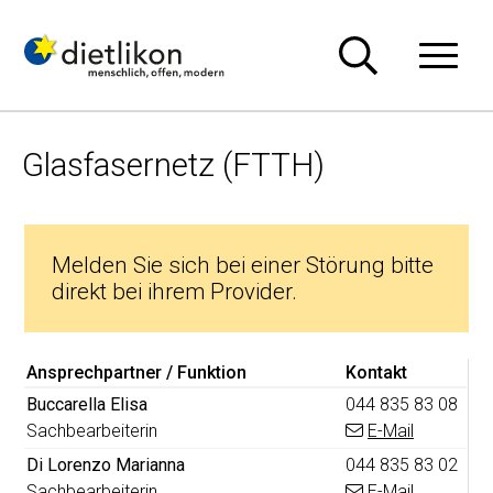
Navigieren in Dietlikon
Schnellnavigation
Hauptn
Glasfasernetz (FTTH)
Beschreibung Glasfasernetz (FTTH)
Melden Sie sich bei einer Störung bitte
direkt bei ihrem Provider.
Ansprechpartner / Funktion
Kontakt
Funktion
Tel.
Buccarella
Elisa
044 835 83 08
Sachbearbeiterin
E-Mail
Funktion
Tel.
Di Lorenzo
Marianna
044 835 83 02
Sachbearbeiterin
E-Mail