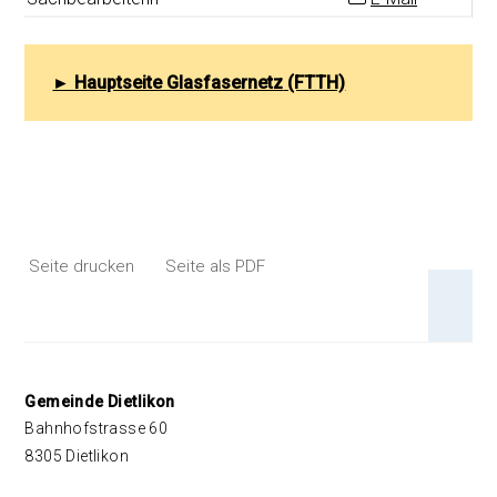
► Hauptseite Glasfasernetz
(FTTH)
Seite drucken
Seite als PDF
An 
Footer
Gemeinde Dietlikon
Bahnhofstrasse 60
8305 Dietlikon