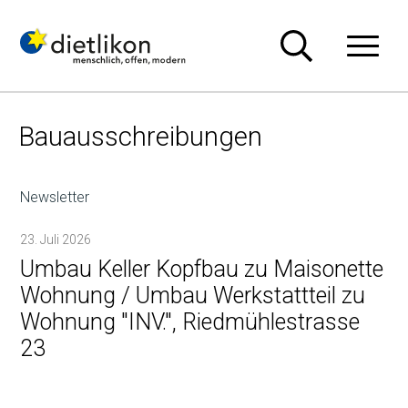
Navigieren in Dietlikon
Schnellnavigation
Hauptn
Bauausschreibungen
Newsletter
23. Juli 2026
Umbau Keller Kopfbau zu Maisonette
Wohnung / Umbau Werkstattteil zu
Wohnung "INV.", Riedmühlestrasse
23