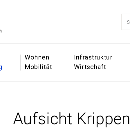
ikon
Such
Hauptnaviga
&
&
Wohnen
Infrastruktur
g
Mobilität
Wirtschaft
Aufsicht Krippen
: