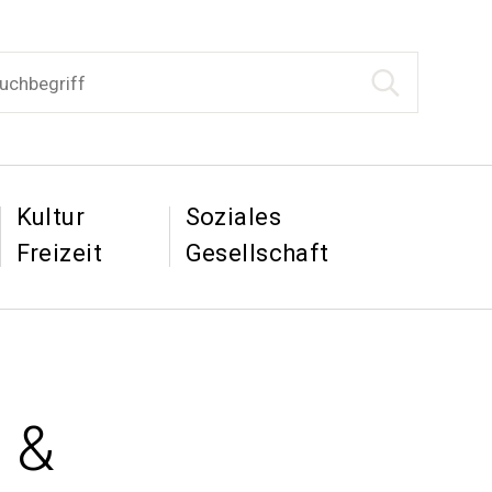
begriff
Suche starten
tion
&
&
Kultur
Soziales
Freizeit
Gesellschaft
 &