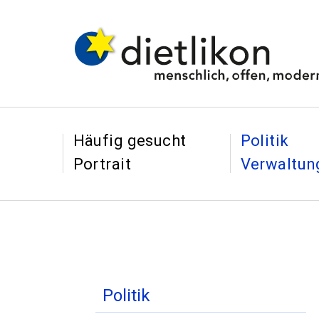
Navigieren in Dietl
Schnellnavigation
&
&
Häufig gesucht
Politik
Portrait
Verwaltun
Inhaltsnavigation
Politik