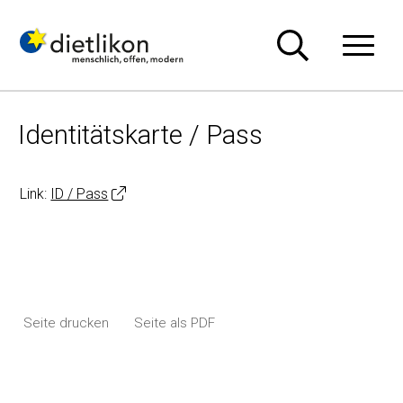
Navigieren in Dietlikon
Schnellnavigation
Hauptn
Identitätskarte / Pass
Link:
ID / Pass
Seite drucken
Seite als PDF