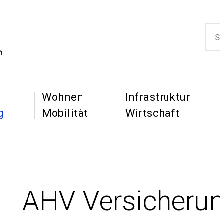
ikon
Such
Hauptnaviga
&
&
Wohnen
Infrastruktur
g
Mobilität
Wirtschaft
AHV Versicheru
: