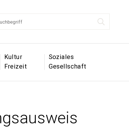
begriff
Suche starten
tion
&
&
Kultur
Soziales
Freizeit
Gesellschaft
ngsausweis