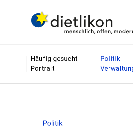
Navigieren in Dietl
Schnellnavigation
&
&
Häufig gesucht
Politik
Portrait
Verwaltun
Inhaltsnavigation
Politik