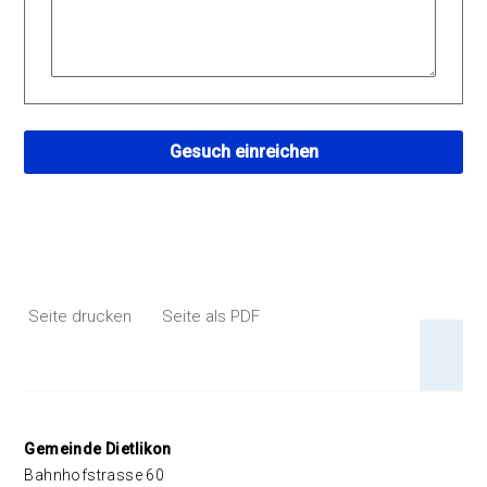
Gesuch einreichen
Seite drucken
Seite als PDF
An 
Footer
Gemeinde Dietlikon
Bahnhofstrasse 60