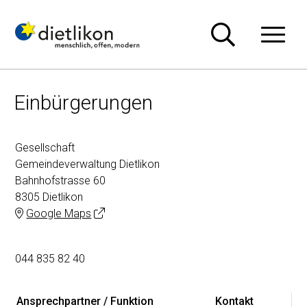
Navigieren in Dietlikon
Schnellnavigation
Hauptn
Einbürgerungen
Adresse
Gesellschaft
Gemeindeverwaltung Dietlikon
Bahnhofstrasse 60
8305 Dietlikon
Google Maps
044 835 82 40
Ansprechpartner / Funktion
Kontakt