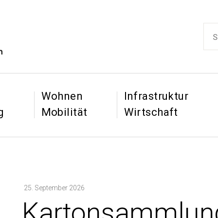
ikon
Such
Hauptnaviga
&
&
Wohnen
Infrastruktur
g
Mobilität
Wirtschaft
25. September 2026
:
Kartonsammlun