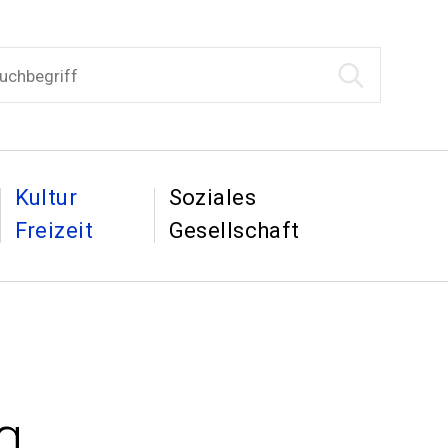
begriff
Suche starten
tion
&
&
Kultur
Soziales
Freizeit
Gesellschaft
g