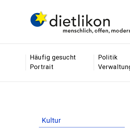
Navigieren in Dietl
Schnellnavigation
&
&
Häufig gesucht
Politik
Portrait
Verwaltun
Inhaltsnavigation
Kultur