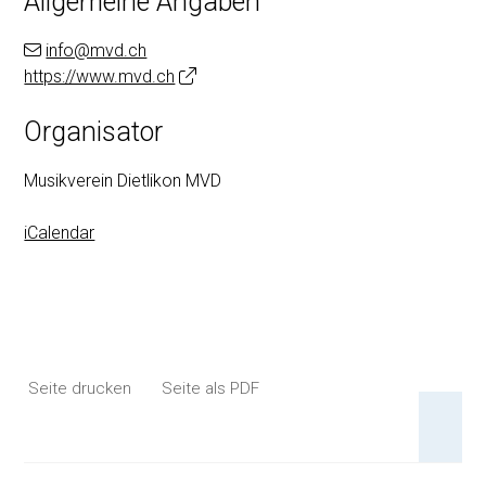
Allgemeine Angaben
info@mvd.ch
https://www.mvd.ch
Organisator
Musikverein Dietlikon MVD
iCalendar
Seite drucken
Seite als PDF
An 