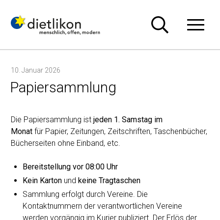
Navigieren in Dietlikon
Schnellnavigation
Hauptn
10. Januar 2026
Papiersammlung
Die Papiersammlung ist
jeden 1. Samstag im
Monat
für Papier, Zeitungen, Zeitschriften, Taschenbücher,
Bücherseiten ohne Einband, etc.
Bereitstellung vor 08:00 Uhr
Kein Karton
und
keine Tragtaschen
Sammlung erfolgt durch Vereine. Die
Kontaktnummern der verantwortlichen Vereine
werden vorgängig im Kurier publiziert. Der Erlös der