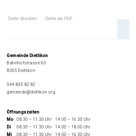
Seite drucken
Seite als PDF
An 
Footer
Gemeinde Dietlikon
Bahnhofstrasse 60
8305 Dietlikon
044 835 82 82
gemeinde@dietlikon.org
Öffnungszeiten
Mo
08.30 – 11.30 Uhr
14.00 – 16.30 Uhr
Di
08.30 – 11.30 Uhr
14.00 – 18.00 Uhr
Mi
08.30 – 11.30 Uhr
14.00 – 16.30 Uhr