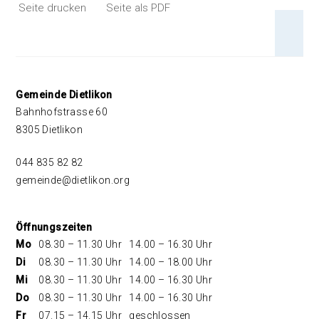
Seite drucken
Seite als PDF
An 
Footer
Gemeinde Dietlikon
Bahnhofstrasse 60
8305 Dietlikon
044 835 82 82
gemeinde@dietlikon.org
Öffnungszeiten
Mo
08.30 – 11.30 Uhr
14.00 – 16.30 Uhr
Di
08.30 – 11.30 Uhr
14.00 – 18.00 Uhr
Mi
08.30 – 11.30 Uhr
14.00 – 16.30 Uhr
Do
08.30 – 11.30 Uhr
14.00 – 16.30 Uhr
Fr
07.15 – 14.15 Uhr
geschlossen