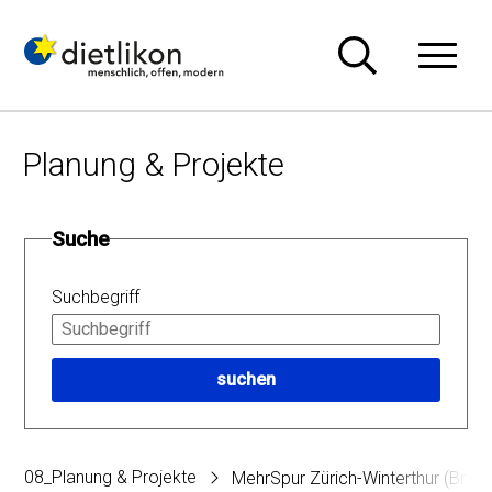
Navigieren in Dietlikon
Schnellnavigation
Hauptn
Planung & Projekte
Suche
Suchbegriff
suchen
08_Planung & Projekte
MehrSpur Zürich-Winterthur (Brütt