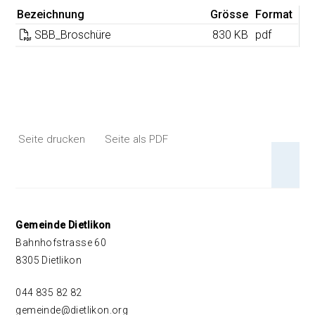
Bezeichnung
Grösse
Format
SBB_Broschüre
830 KB
pdf
Seite drucken
Seite als PDF
An 
Footer
Gemeinde Dietlikon
Bahnhofstrasse 60
8305 Dietlikon
044 835 82 82
gemeinde@dietlikon.org