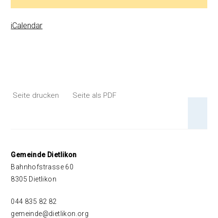
iCalendar
Seite drucken
Seite als PDF
An 
Footer
Gemeinde Dietlikon
Bahnhofstrasse 60
8305 Dietlikon
044 835 82 82
gemeinde@dietlikon.org