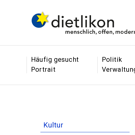
Navigieren in Dietl
Schnellnavigation
&
&
Häufig gesucht
Politik
Portrait
Verwaltun
Inhaltsnavigation
Kultur