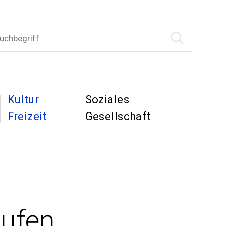
begriff
Suche starten
tion
&
&
Kultur
Soziales
Freizeit
Gesellschaft
eufen