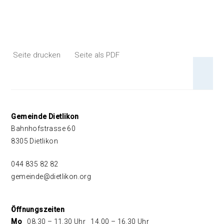
Seite drucken
Seite als PDF
An 
Footer
Gemeinde Dietlikon
Bahnhofstrasse 60
8305 Dietlikon
044 835 82 82
gemeinde@dietlikon.org
Öffnungszeiten
Mo
08.30 – 11.30 Uhr
14.00 – 16.30 Uhr