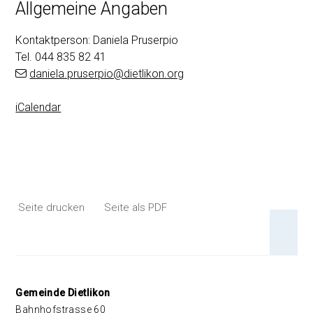
Allgemeine Angaben
Kontaktperson: Daniela Pruserpio
Tel.
044 835 82 41
daniela.pruserpio@dietlikon.org
iCalendar
Seite drucken
Seite als PDF
An 
Footer
Gemeinde Dietlikon
Bahnhofstrasse 60