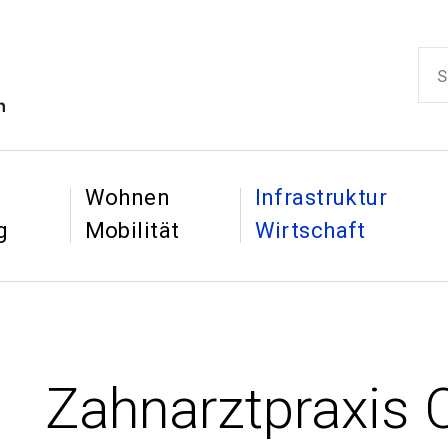
ikon
Such
Hauptnaviga
&
&
Wohnen
Infrastruktur
g
Mobilität
Wirtschaft
Zahnarztpraxis 
: