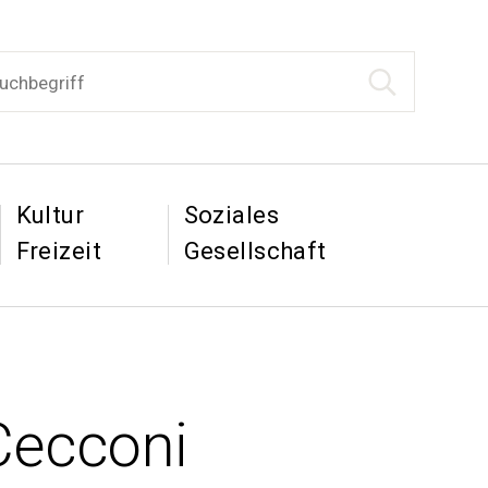
begriff
Suche starten
tion
&
&
Kultur
Soziales
Freizeit
Gesellschaft
Cecconi