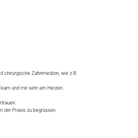
d chirurgische Zahnmedizin, wie z.B.
.
m Team und mir sehr am Herzen.
rtrauen.
in der Praxis zu begrüssen.