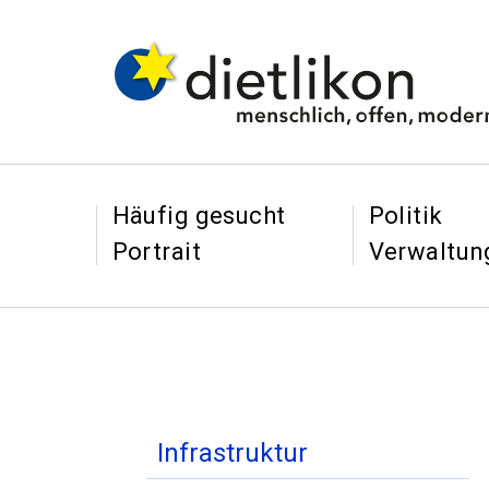
Navigieren in Dietl
Schnellnavigation
&
&
Häufig gesucht
Politik
Portrait
Verwaltun
Inhaltsnavigation
Infrastruktur