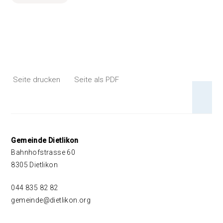
Seite drucken
Seite als PDF
An 
Footer
Gemeinde Dietlikon
Bahnhofstrasse 60
8305 Dietlikon
044 835 82 82
gemeinde@dietlikon.org