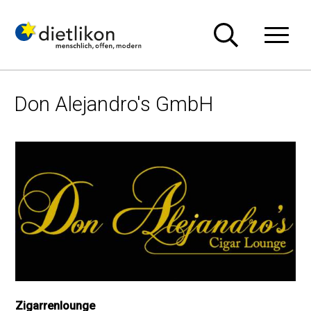
Navigieren in Dietlikon
Schnellnavigation
Hauptn
Don Alejandro's GmbH
Zigarrenlounge