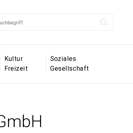
begriff
Suche starten
tion
&
&
Kultur
Soziales
Freizeit
Gesellschaft
d GmbH