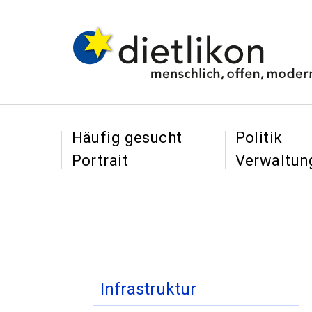
Navigieren in Dietl
Schnellnavigation
&
&
Häufig gesucht
Politik
Portrait
Verwaltun
Inhaltsnavigation
Infrastruktur