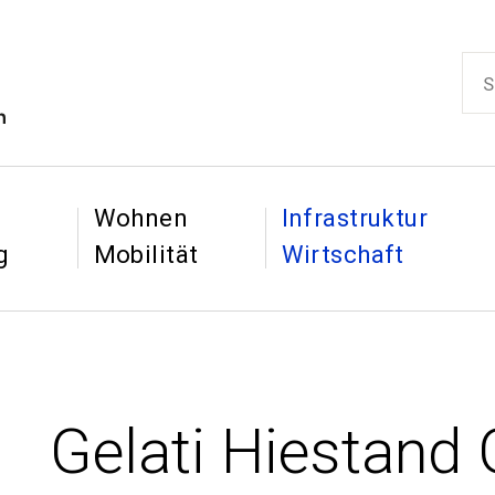
ikon
Such
Hauptnaviga
&
&
Wohnen
Infrastruktur
g
Mobilität
Wirtschaft
Gelati Hiestan
: