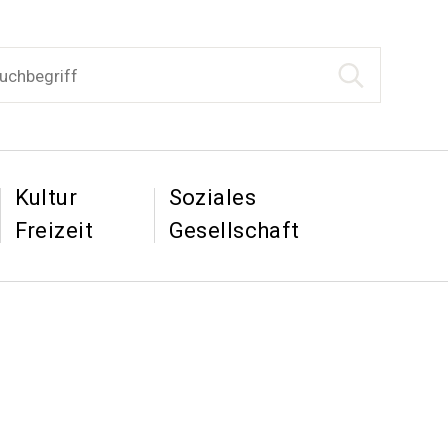
begriff
Suche starten
tion
&
&
Kultur
Soziales
Freizeit
Gesellschaft