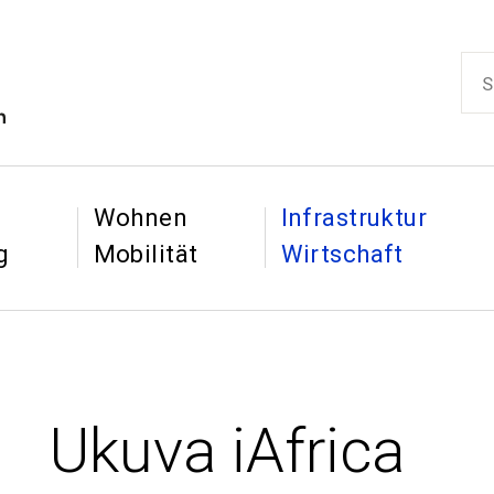
ikon
Such
Hauptnaviga
&
&
Wohnen
Infrastruktur
g
Mobilität
Wirtschaft
Ukuva iAfrica
: