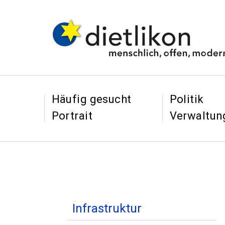
Navigieren in Dietl
Schnellnavigation
&
&
Häufig gesucht
Politik
Portrait
Verwaltun
Inhaltsnavigation
Infrastruktur