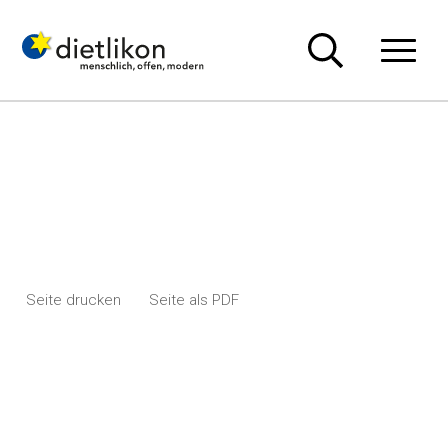
Navigieren in Dietlikon
Schnellnavigation
Hauptn
Seite drucken
Seite als PDF