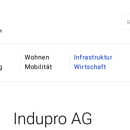
ikon
Such
Hauptnaviga
&
&
Wohnen
Infrastruktur
g
Mobilität
Wirtschaft
Indupro AG
: