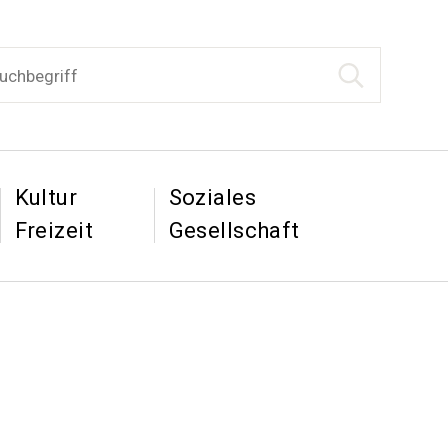
begriff
Suche starten
tion
&
&
Kultur
Soziales
Freizeit
Gesellschaft