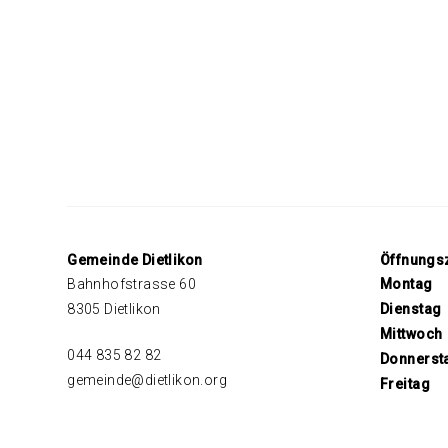
Footer
Gemeinde Dietlikon
Öffnungs
Bahnhofstrasse 60
Mo
ntag
8305 Dietlikon
Di
enstag
Mi
ttwoch
044 835 82 82
Do
nnerst
gemeinde@dietlikon.org
Fr
eitag