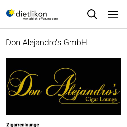
Navigieren in Dietlikon
Schnellnavigation
Hauptn
Don Alejandro's GmbH
Zigarrenlounge