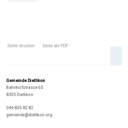
Seite drucken
Seite als PDF
An 
Footer
Gemeinde Dietlikon
Bahnhofstrasse 60
8305 Dietlikon
044 835 82 82
gemeinde@dietlikon.org