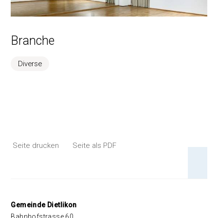
Branche
Diverse
Seite drucken
Seite als PDF
An 
Footer
Gemeinde Dietlikon
Bahnhofstrasse 60