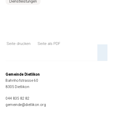
Dienstleistungen
Seite drucken
Seite als PDF
An 
Footer
Gemeinde Dietlikon
Bahnhofstrasse 60
8305 Dietlikon
044 835 82 82
gemeinde@dietlikon.org