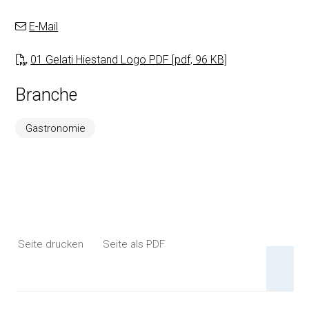
E-Mail
01 Gelati Hiestand Logo PDF [pdf, 96 KB]
Branche
Gastronomie
Seite drucken
Seite als PDF
An 