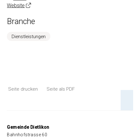
Website
Branche
Dienstleistungen
Seite drucken
Seite als PDF
An 
Footer
Gemeinde Dietlikon
Bahnhofstrasse 60