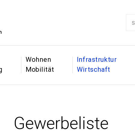
ikon
Such
Hauptnaviga
&
&
Wohnen
Infrastruktur
g
Mobilität
Wirtschaft
Gewerbeliste
: