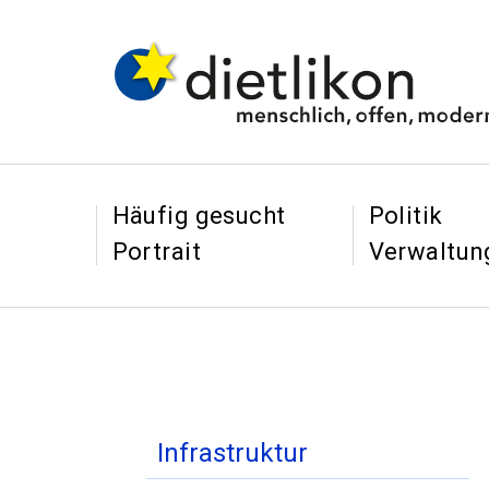
Navigieren in Dietl
Schnellnavigation
&
&
Häufig gesucht
Politik
Portrait
Verwaltun
Inhaltsnavigation
Infrastruktur