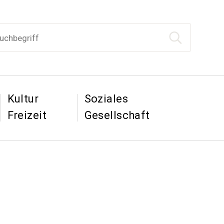
begriff
Suche starten
tion
&
&
Kultur
Soziales
Freizeit
Gesellschaft